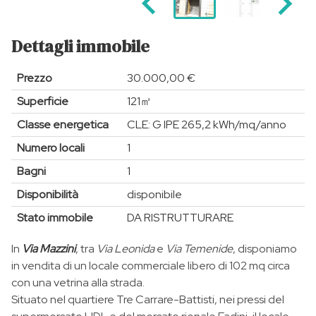
Dettagli immobile
Prezzo
30.000,00 €
Superficie
121㎡
Classe energetica
CLE: G IPE 265,2 kWh/mq/anno
Numero locali
1
Bagni
1
Disponibilità
disponibile
Stato immobile
DA RISTRUTTURARE
In
Via Mazzini
, tra
Via Leonida
e
Via
Temenide
, disponiamo
in vendita di un locale commerciale libero di 102 mq circa
con una vetrina alla strada.
Situato nel quartiere Tre Carrare-Battisti, nei pressi del