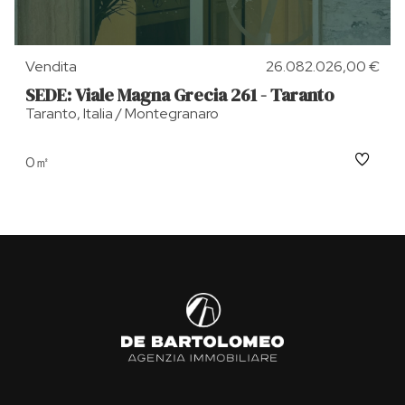
Vendita
26.082.026,00 €
SEDE: Viale Magna Grecia 261 - Taranto
Taranto, Italia / Montegranaro
0㎡