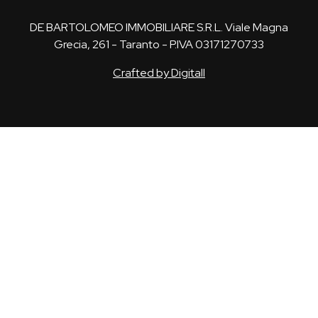
DE BARTOLOMEO IMMOBILIARE S.R.L. Viale Magna
Grecia, 261 - Taranto - P.IVA 03171270733
Crafted by Digitall