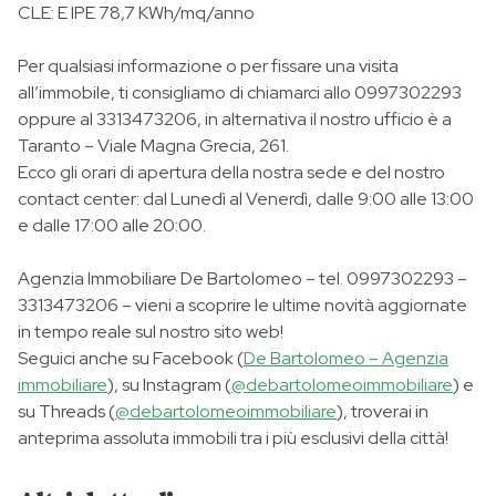
CLE: E IPE 78,7 KWh/mq/anno
Per qualsiasi informazione o per fissare una visita
all’immobile, ti consigliamo di chiamarci allo 0997302293
oppure al 3313473206, in alternativa il nostro ufficio è a
Taranto – Viale Magna Grecia, 261.
Ecco gli orari di apertura della nostra sede e del nostro
contact center: dal Lunedì al Venerdì, dalle 9:00 alle 13:00
e dalle 17:00 alle 20:00.
Agenzia Immobiliare De Bartolomeo – tel. 0997302293 –
3313473206 – vieni a scoprire le ultime novità aggiornate
in tempo reale sul nostro sito web!
Seguici anche su Facebook (
De Bartolomeo – Agenzia
immobiliare
), su Instagram (
@debartolomeoimmobiliare
) e
su Threads (
@debartolomeoimmobiliare
), troverai in
anteprima assoluta immobili tra i più esclusivi della città!