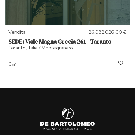
Vendita
26.082.026,00 €
SEDE: Viale Magna Grecia 261 - Taranto
Taranto, Italia / Montegranaro
0㎡