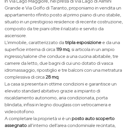
In Via Lago Maggiore, nei pressi di Via Lago di Alimini
Grande e Via Golfo di Taranto, proponiamo in vendita un
appartamento rifinito posto al primo piano di uno stabile,
situato in un prestigioso residence di recente costruzione,
composto da tre piani oltre il rialzato e servito da
ascensore.
L’immobile, caratterizzato da
tripla esposizione
e da una
superficie interna di circa
119 mq
, si articola in un ampio
ingresso/salone che conduce a una cucina abitabile, tre
camere da letto, due bagni di cui uno dotato di vasca
idromassaggio, ripostiglio e tre balconi con una metratura
complessiva di circa
28 mq
.
La casa si presenta in ottime condizioni e garantisce un
elevato standard abitativo grazie a impianto di
riscaldamento autonomo, aria condizionata, porta
blindata, infissi in legno douglass con vetrocamera e
videocitofono.
A completare la proprietà vi è un
posto auto scoperto
assegnato
all’interno dell’area condominiale recintata,