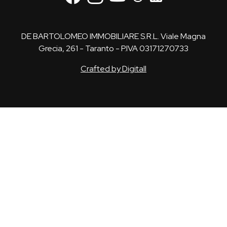
DE BARTOLOMEO IMMOBILIARE S.R.L. Viale Magna
Grecia, 261 - Taranto - P.IVA 03171270733
Crafted by Digitall