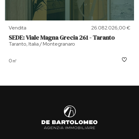
Vendita
26.082.026,00 €
SEDE: Viale Magna Grecia 261 - Taranto
Taranto, Italia / Montegranaro
0㎡