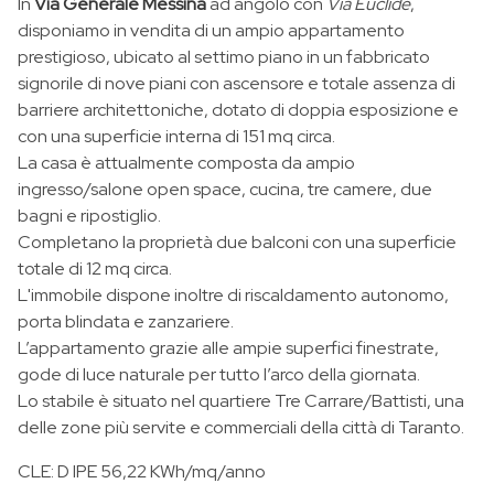
In
Via Generale Messina
ad angolo con
Via Euclide
,
disponiamo in vendita di un ampio appartamento
prestigioso, ubicato al settimo piano in un fabbricato
signorile di nove piani con ascensore e totale assenza di
barriere architettoniche, dotato di doppia esposizione e
con una superficie interna di 151 mq circa.
La casa è attualmente composta da ampio
ingresso/salone open space, cucina, tre camere, due
bagni e ripostiglio.
Completano la proprietà due balconi con una superficie
totale di 12 mq circa.
L'immobile dispone inoltre di riscaldamento autonomo,
porta blindata e zanzariere.
L’appartamento grazie alle ampie superfici finestrate,
gode di luce naturale per tutto l’arco della giornata.
Lo stabile è situato nel quartiere Tre Carrare/Battisti, una
delle zone più servite e commerciali della città di Taranto.
CLE: D IPE 56,22 KWh/mq/anno