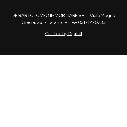
DE BARTOLOMEO IMMOBILIARE S.R.L. Viale Magna
Grecia, 261 - Taranto - P.IVA 03171270733
Crafted by Digitall