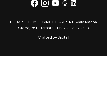
DE BARTOLOMEO IMMOBILIARE S.R.L. Viale Magna
Grecia, 261 - Taranto - P.IVA 03171270733
Crafted by Digitall