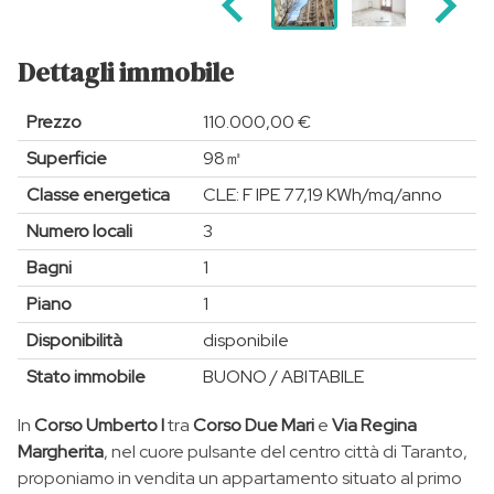
Dettagli immobile
Prezzo
110.000,00 €
Superficie
98㎡
Classe energetica
CLE: F IPE 77,19 KWh/mq/anno
Numero locali
3
Bagni
1
Piano
1
Disponibilità
disponibile
Stato immobile
BUONO / ABITABILE
In
Corso Umberto I
tra
Corso Due Mari
e
Via Regina
Margherita
, nel cuore pulsante del centro città di Taranto,
proponiamo in vendita un appartamento situato al primo